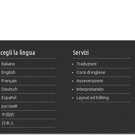
Scegli la lingua
Servizi
Italiano
Traduzioni
English
Corsi di inglese
Français
Asseverazioni
Deutsch
Interpretariato
Español
Layout ed Editing
русский
中国的
日本人