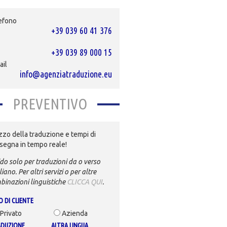
efono
+39 039 60 41 376
+39 039 89 000 15
ail
info@agenziatraduzione.eu
PREVENTIVO
zzo della traduzione e tempi di
segna in tempo reale!
do solo per traduzioni da o verso
aliano. Per altri servizi o per altre
binazioni linguistiche
CLICCA QUI
.
O DI CLIENTE
Privato
Azienda
DUZIONE
ALTRA LINGUA