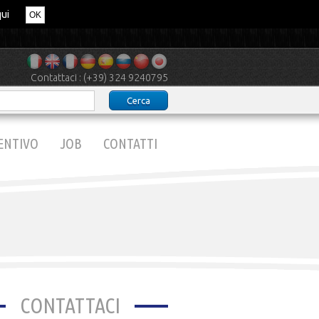
qui
OK
Contattaci : (+39) 324 9240795
ENTIVO
JOB
CONTATTI
CONTATTACI