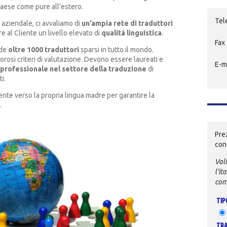
io paese come pure all’estero.
Tel
aziendale, ci avvaliamo di
un’ampia rete di traduttori
re al Cliente un livello elevato di
qualità linguistica
.
Fax
nde
oltre 1000 traduttori
sparsi in tutto il mondo.
orosi criteri di valutazione. Devono essere laureati e
E-m
professionale nel settore della traduzione
di
i.
ente verso la propria lingua madre per garantire la
.
Pre
con
Vali
l'it
com
TIP
TRA