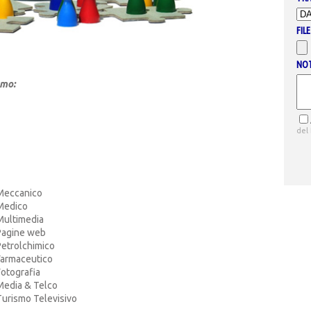
FILE
NO
amo:
del
Meccanico
Medico
Multimedia
Pagine web
Petrolchimico
Farmaceutico
Fotografia
Media & Telco
Turismo Televisivo