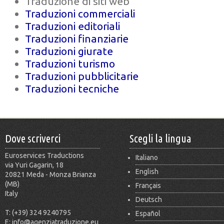
Traduzione di siti web
Traduzioni commerciali
Traduzioni editoriali
Traduzioni finanziarie
Traduzioni giurate
Traduzioni turismo
Traduzioni pubblicitarie
Traduzioni tecniche
Dove scriverci
Scegli la lingua
Euroservices Traductions
Italiano
via Yuri Gagarin, 18
English
20821 Meda - Monza Brianza
(MB)
Français
Italy
Deutsch
T: (+39) 324 9240795
Español
E: info@agenziatraduzione.eu