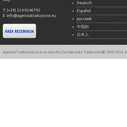
Deutsch
T: (+39) 324 9240795
Español
E: info@agenziatraduzione.eu
русский
中国的
日本人
AgenziaTraduzione.eu è un marchio Euroservices Traductions© 2000-2024. All 